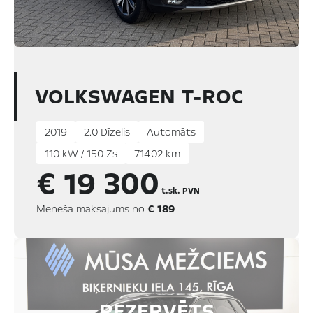
VOLKSWAGEN T-ROC
2019
2.0 Dīzelis
Automāts
110 kW / 150 Zs
71402 km
€ 19 300
t.sk. PVN
Mēneša maksājums no
€ 189
REZERVĒTS