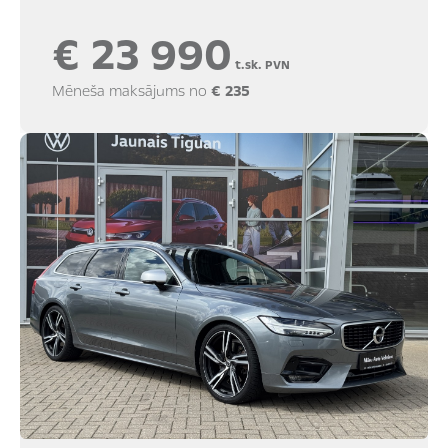
€ 23 990
t.sk. PVN
Mēneša maksājums no
€ 235