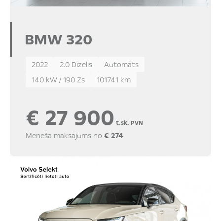
BMW 320
2022
2.0 Dīzelis
Automāts
140 kW / 190 Zs
101741 km
€ 27 900
t.sk. PVN
Mēneša maksājums no
€ 274