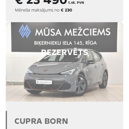
t.sk. PVN
Mēneša maksājums no
€ 230
REZERVĒTS
CUPRA BORN