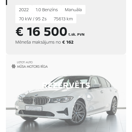
2022
1.0 Benzīns
Manuāla
70 kW / 95 Zs
75613 km
€ 16 500
t.sk. PVN
Mēneša maksājums no
€ 162
REZERVĒTS