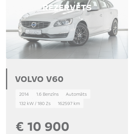
REZERVĒTS
VOLVO V60
2014
1.6 Benzīns
Automāts
132 kW / 180 Zs
162597 km
€ 10 900