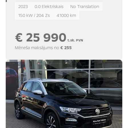
2023
0.0 Elektriskais
No Translation
150 kW / 204 Zs
41000 km
€ 25 990
t.sk. PVN
Mēneša maksājums no
€ 255