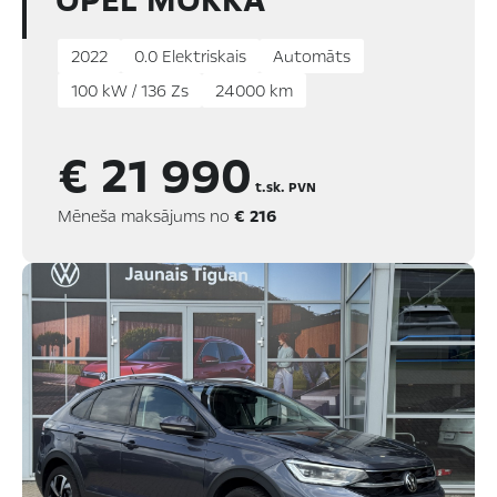
OPEL MOKKA
2022
0.0 Elektriskais
Automāts
100 kW / 136 Zs
24000 km
€ 21 990
t.sk. PVN
Mēneša maksājums no
€ 216