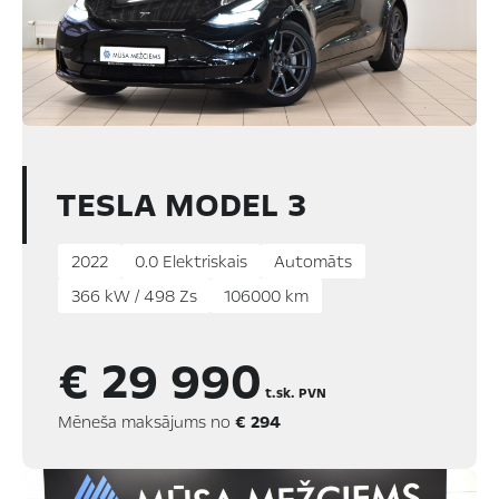
TESLA MODEL 3
2022
0.0 Elektriskais
Automāts
366 kW / 498 Zs
106000 km
€ 29 990
t.sk. PVN
Mēneša maksājums no
€ 294