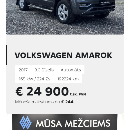
VOLKSWAGEN AMAROK
2017
3.0 Dīzelis
Automāts
165 kW / 224 Zs
192224 km
€ 24 900
t.sk. PVN
Mēneša maksājums no
€ 244