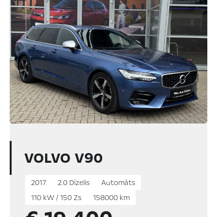
VOLVO V90
2017
2.0 Dīzelis
Automāts
110 kW / 150 Zs
158000 km