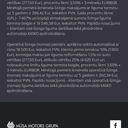
vērtības (277,50 Eur), procentu likmi 3,50% + 3 mēnešu EURIBOR.
Minētajā piemērā ikmēneša līzinga maksājums ar līguma termiņu
uz 5 gadiem ir 299,42 Eur, ieskaitot PVN. Gada procentu likme
(GPL)- 7.467% un kopējā atmaksājamā summa līzinga līguma
termiņa beigās ir 19 546,58 Eur, ieskaitot PVN. Papildu nosacījums
– klientam visā līzinga līguma darbības laikā jānodrošina
automobiļa KASKO apdrošināšana.
Operatīvā līzinga (nomas) piemērs: aprēķins veikts automašīnai ar
cenu 18 500 Eur, ieskaitot PVN, klienta pirmo iemaksu 10% (1 850
Eur), komisijas maksu par līguma noformēšanu 1.5% no auto
vērtības (277,50 Eur), atlikušo vērtību 25% (4 625 Eur) un
nobraukuma limitu līguma termiņa beigās, procentu likmi 3,50% +
3 mēnešu EURIBOR. Minētajā piemērā ikmēneša operatīvā līzinga
(nomas) maksājums ar līguma termiņu uz 5 gadiem ir 260,34 Eur,
ieskaitot PVN. Papildu nosacījums - klientam visā operatīvā līzinga
(nomas) līguma darbības laikā jānodrošina automobiļa KASKO
apdrošināšana.