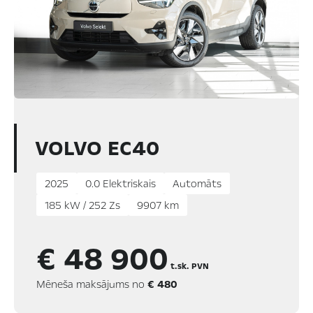
VOLVO EC40
2025
0.0 Elektriskais
Automāts
185 kW / 252 Zs
9907 km
€ 48 900
t.sk. PVN
Mēneša maksājums no
€ 480