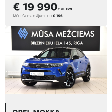
€ 19 990
t.sk. PVN
Mēneša maksājums no
€ 196