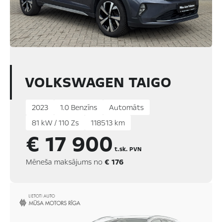
VOLKSWAGEN TAIGO
2023
1.0 Benzīns
Automāts
81 kW / 110 Zs
118513 km
€ 17 900
t.sk. PVN
Mēneša maksājums no
€ 176