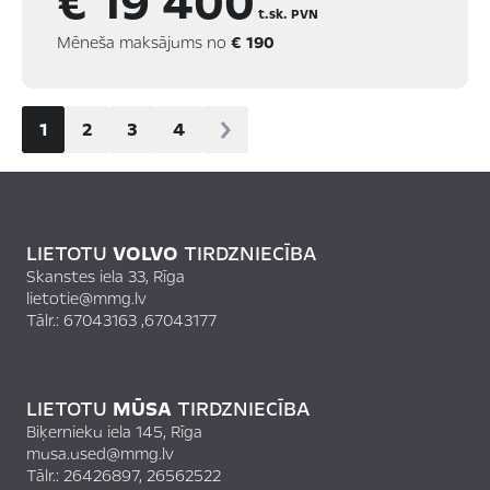
€ 19 400
t.sk. PVN
Mēneša maksājums no
€ 190
1
2
3
4
LIETOTU
VOLVO
TIRDZNIECĪBA
Skanstes iela 33, Rīga
lietotie@mmg.lv
Tālr.:
67043163
,
67043177
LIETOTU
MŪSA
TIRDZNIECĪBA
Biķernieku iela 145, Rīga
musa.used@mmg.lv
Tālr.:
26426897, 26562522