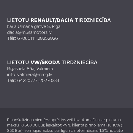
LIETOTU
RENAULT/DACIA
TIRDZNIECĪBA
Kārļa Ulmaņa gatve 5, Rīga
dacia@musamotors.lv
Tālr.:
67066111
,
29252926
LIETOTU
VW/ŠKODA
TIRDZNIECĪBA
Rīgas iela 86a, Valmiera
info-valmiera@mmg.lv
Tālr.:
64220777
,
20270333
Finanšu līzinga piemērs: aprēķins veikts automašīnai ar pirkuma
maksu 18 500,00 Eur, ieskaitot PVN, klienta pirmo iemaksu 10% (1
850 Eur), komisijas maksu par līguma noformēšanu 1.5% no auto