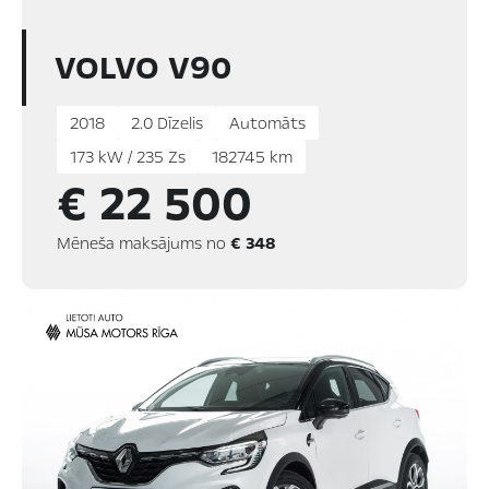
VOLVO V90
2018
2.0 Dīzelis
Automāts
173 kW / 235 Zs
182745 km
€ 22 500
Mēneša maksājums no
€ 348