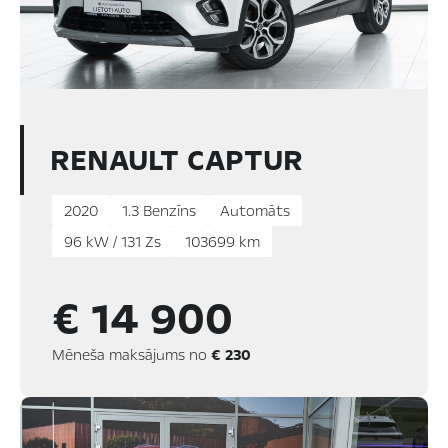
RENAULT CAPTUR
2020
1.3 Benzīns
Automāts
96 kW / 131 Zs
103699 km
€ 14 900
Mēneša maksājums no
€ 230