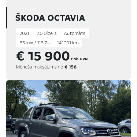
ŠKODA OCTAVIA
2021
2.0 Dīzelis
Automāts
85 kW / 116 Zs
141001 km
€ 15 900
t.sk. PVN
Mēneša maksājums no
€ 156