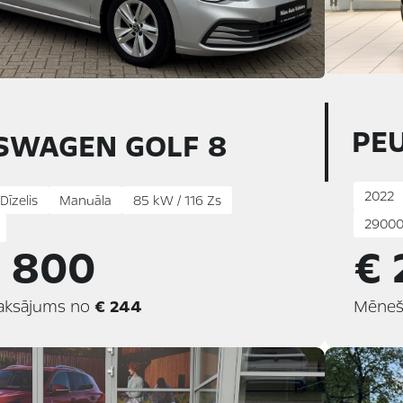
PE
SWAGEN GOLF 8
2022
Dīzelis
Manuāla
85 kW / 116 Zs
29000
5 800
€ 
aksājums no
€ 244
Mēneš