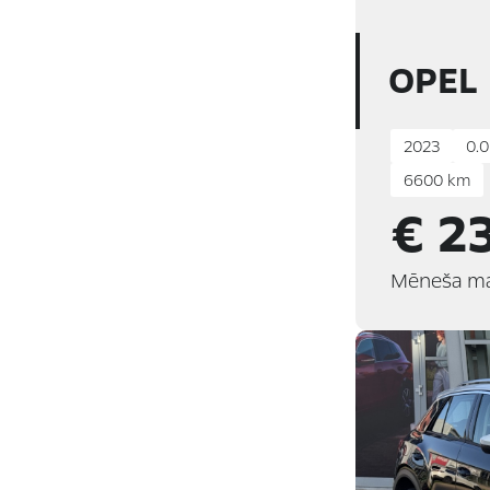
OPEL
2023
0.0
6600 km
€ 2
Mēneša m