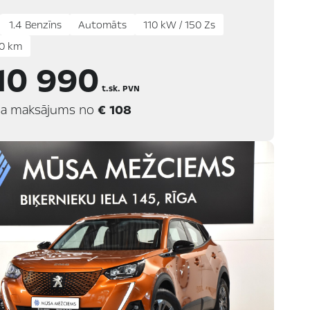
1.4 Benzīns
Automāts
110 kW / 150 Zs
0 km
10 990
t.sk. PVN
a maksājums no
€ 108