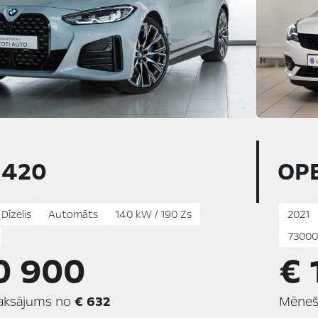
420
OP
 Dīzelis
Automāts
140 kW / 190 Zs
2021
73000
0 900
€ 
aksājums no
€ 632
Mēneš