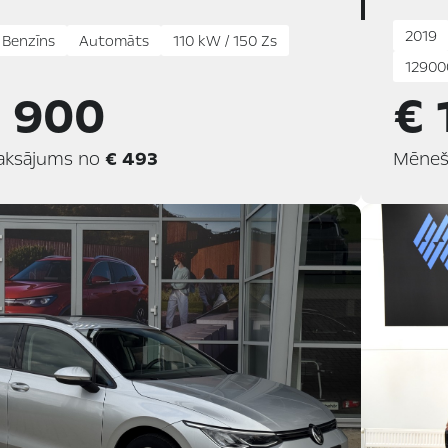
2019
5 Benzīns
Automāts
110 kW / 150 Zs
12900
1 900
€ 
aksājums no
€ 493
Mēneš