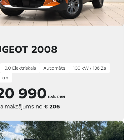
UGEOT 2008
0.0 Elektriskais
Automāts
100 kW / 136 Zs
 km
20 990
t.sk. PVN
a maksājums no
€ 206