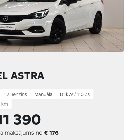
EL ASTRA
1.2 Benzīns
Manuāla
81 kW / 110 Zs
 km
11 390
a maksājums no
€ 176