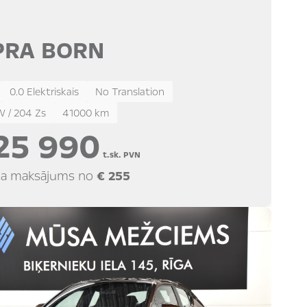
PRA BORN
0.0 Elektriskais
No Translation
W / 204 Zs
41000 km
25 990
t.sk. PVN
a maksājums no
€ 255