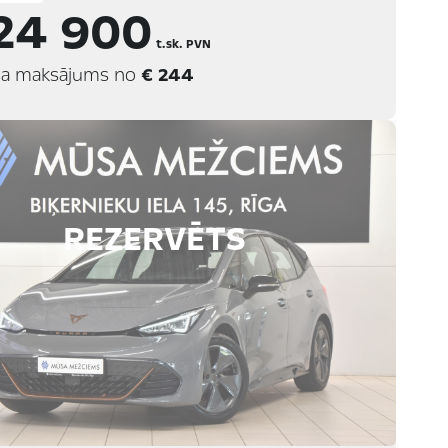
24 900
t.sk. PVN
a maksājums no
€ 244
REZERVĒTS