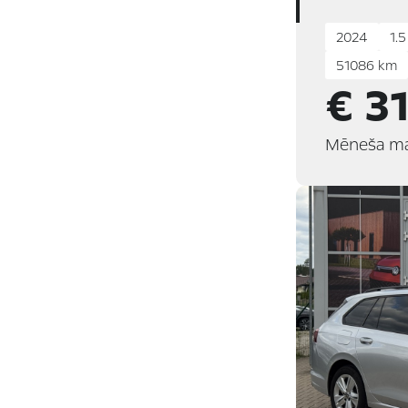
2024
1.
51086 km
€ 3
Mēneša m