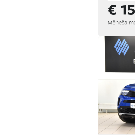
€ 1
Mēneša m