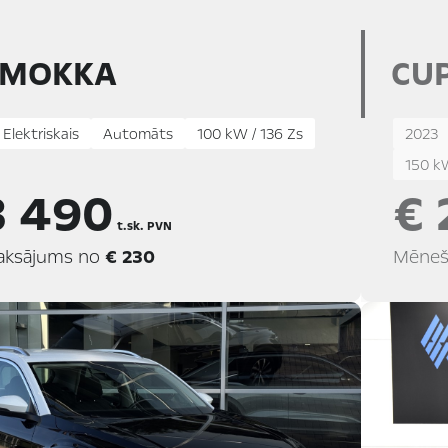
 MOKKA
CU
 Elektriskais
Automāts
100 kW / 136 Zs
2023
150 k
3 490
€ 
t.sk. PVN
aksājums no
€ 230
Mēneš