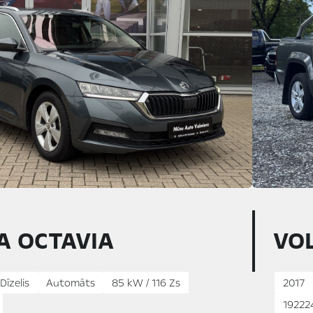
A OCTAVIA
VO
Dīzelis
Automāts
85 kW / 116 Zs
2017
19222