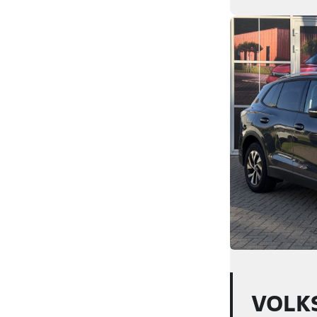
Peugeot
2
Renault
6
Seat
1
Tesla
1
Toyota
4
Volkswagen
24
Volvo
41
Škoda
10
VOLK