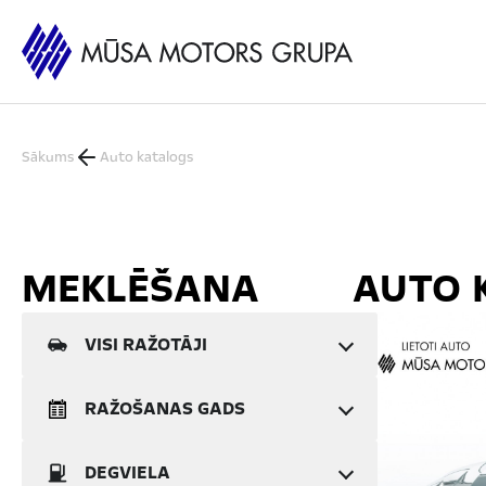
Sākums
Auto katalogs
MEKLĒŠANA
AUTO 
VISI RAŽOTĀJI
Audi
8
RAŽOŠANAS GADS
BMW
13
DEGVIELA
Citroen
6
No: