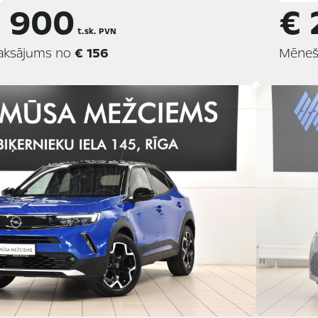
5 900
€ 
t.sk. PVN
aksājums no
€ 156
Mēneš