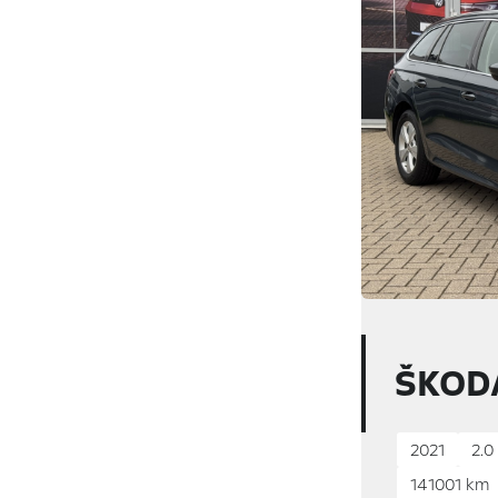
ŠKOD
2021
2.0 
141001 km