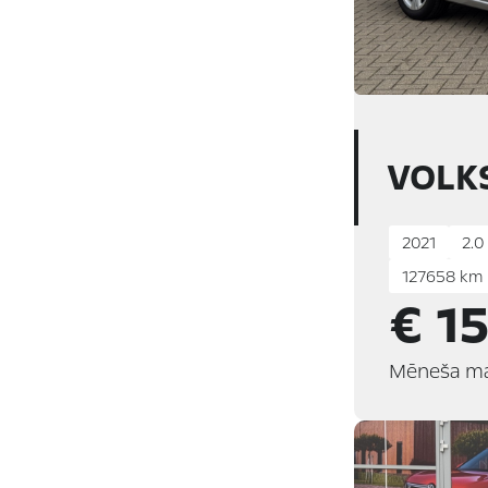
VOLK
2021
2.0 
127658 km
€ 1
Mēneša m