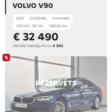
VOLVO V90
2021
2.0 Dīzelis
Automāts
145 kW / 197 Zs
139525 km
€ 32 490
Mēneša maksājums no
€ 502
REZERVĒTS