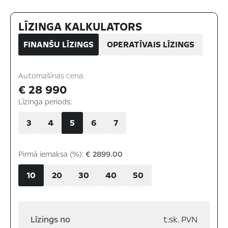
LĪZINGA KALKULATORS
FINANŠU LĪZINGS
OPERATĪVAIS LĪZINGS
Automašīnas cena:
€ 28 990
Līzinga periods:
3
4
5
6
7
Pirmā iemaksa (%):
€ 2899.00
10
20
30
40
50
Līzings no
t.sk. PVN