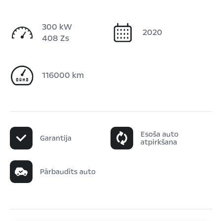
300 kW
2020
408 Zs
116000 km
Esoša auto
Garantija
atpirkšana
Pārbaudīts auto