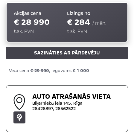
Akcijas cena
Lizings no
€ 28 990
€ 284
/ mēn.
t.sk. PVN
t.sk. PVN
SAZINĀTIES AR PĀRDEVĒJU
Vecā cena
€ 29 990
,
Ieguvums
€ 1 000
AUTO ATRAŠANĀS VIETA
Biķernieku iela 145, Rīga
26426897, 26562522