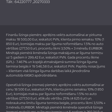
Tālr.:
64220777
,
20270333
Finanšu līzinga piemērs: aprēķins veikts automašīnai ar pirkuma
maksu 18 500,00 Eur, ieskaitot PVN, klienta pirmo iemaksu 10% (1
850 Eur), komisijas maksu par līguma noformēšanu 1.5% no auto
vērtības (277,50 Eur), procentu likmi 3,50% + 3 mēnešu EURIBOR.
Minētajā piemērā ikmēneša līzinga maksājums ar līguma termiņu
uz 5 gadiem ir 299,42 Eur, ieskaitot PVN. Gada procentu likme
(GPL)- 7.467% un kopējā atmaksājamā summa līzinga līguma
termiņa beigās ir 19 546,58 Eur, ieskaitot PVN. Papildu nosacījums
– klientam visā līzinga līguma darbības laikā jānodrošina
automobiļa KASKO apdrošināšana.
Operatīvā līzinga (nomas) piemērs: aprēķins veikts automašīnai ar
cenu 18 500 Eur, ieskaitot PVN, klienta pirmo iemaksu 10% (1 850
Eur), komisijas maksu par līguma noformēšanu 1.5% no auto
vērtības (277,50 Eur), atlikušo vērtību 25% (4 625 Eur) un
nobraukuma limitu līguma termiņa beigās, procentu likmi 3,50% +
3 mēnešu EURIBOR. Minētajā piemērā ikmēneša operatīvā līzinga