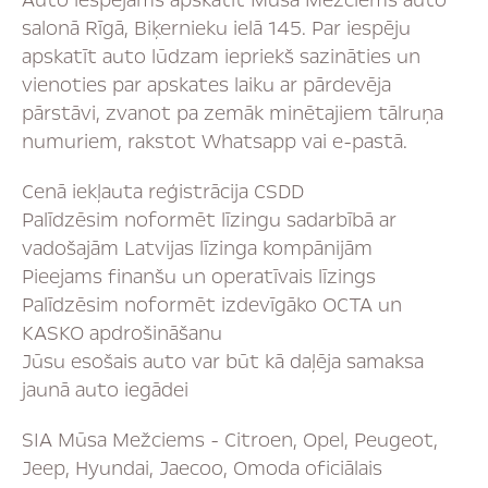
Auto iespējams apskatīt Mūsa Mežciems auto
salonā Rīgā, Biķernieku ielā 145. Par iespēju
apskatīt auto lūdzam iepriekš sazināties un
vienoties par apskates laiku ar pārdevēja
pārstāvi, zvanot pa zemāk minētajiem tālruņa
numuriem, rakstot Whatsapp vai e-pastā.
Cenā iekļauta reģistrācija CSDD
Palīdzēsim noformēt līzingu sadarbībā ar
vadošajām Latvijas līzinga kompānijām
Pieejams finanšu un operatīvais līzings
Palīdzēsim noformēt izdevīgāko OCTA un
KASKO apdrošināšanu
Jūsu esošais auto var būt kā daļēja samaksa
jaunā auto iegādei
SIA Mūsa Mežciems - Citroen, Opel, Peugeot,
Jeep, Hyundai, Jaecoo, Omoda oficiālais