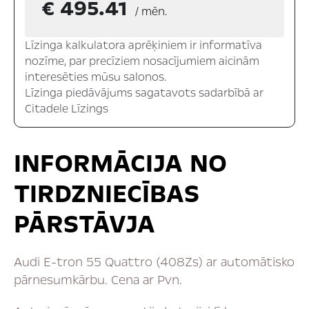
€ 495.41
/ mēn.
Līzinga kalkulatora aprēķiniem ir informatīva
nozīme, par precīziem nosacījumiem aicinām
interesēties mūsu salonos.
Līzinga piedāvājums sagatavots sadarbībā ar
Citadele Līzings
INFORMĀCIJA NO
TIRDZNIECĪBAS
PĀRSTĀVJA
Audi E-tron 55 Quattro (408Zs) ar automātisko
pārnesumkārbu. Cena ar Pvn.