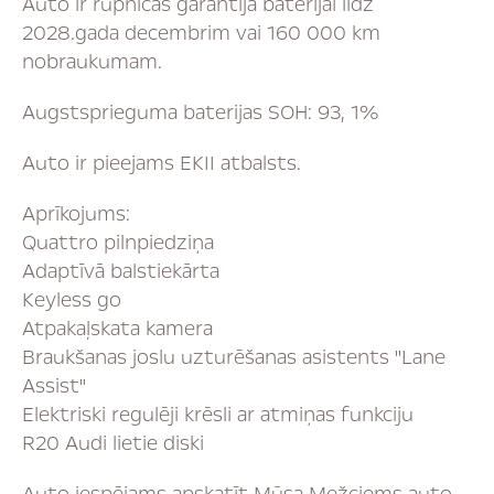
Auto ir rūpnīcas garantija baterijai līdz
2028.gada decembrim vai 160 000 km
nobraukumam.
Augstsprieguma baterijas SOH: 93, 1%
Auto ir pieejams EKII atbalsts.
Aprīkojums:
Quattro pilnpiedziņa
Adaptīvā balstiekārta
Keyless go
Atpakaļskata kamera
Braukšanas joslu uzturēšanas asistents "Lane
Assist''
Elektriski regulēji krēsli ar atmiņas funkciju
R20 Audi lietie diski