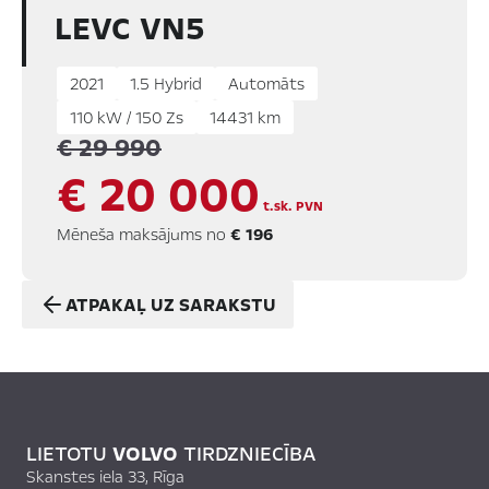
LEVC VN5
2021
1.5 Hybrid
Automāts
110 kW / 150 Zs
14431 km
€ 29 990
€ 20 000
t.sk. PVN
Mēneša maksājums no
€ 196
ATPAKAĻ UZ SARAKSTU
LIETOTU
VOLVO
TIRDZNIECĪBA
Skanstes iela 33, Rīga