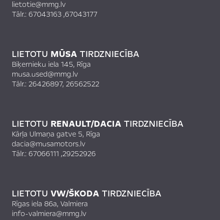
lietotie@mmg.lv
Tālr.:
67043163
,
67043177
LIETOTU
MŪSA
TIRDZNIECĪBA
Biķernieku iela 145, Rīga
musa.used@mmg.lv
Tālr.:
26426897, 26562522
LIETOTU
RENAULT/DACIA
TIRDZNIECĪBA
Kārļa Ulmaņa gatve 5, Rīga
dacia@musamotors.lv
Tālr.:
67066111
,
29252926
LIETOTU
VW/ŠKODA
TIRDZNIECĪBA
Rīgas iela 86a, Valmiera
info-valmiera@mmg.lv