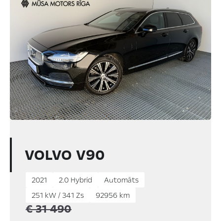
VOLVO V90
2021
2.0 Hybrid
Automāts
251 kW / 341 Zs
92956 km
€ 31 490